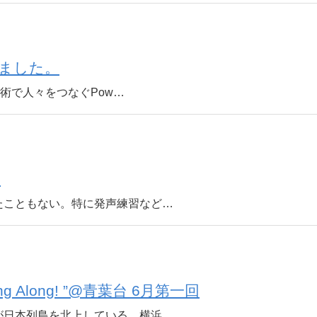
ました。
芸術で人々をつなぐPow…
た
たこともない。特に発声練習など…
 Along! ”@青葉台 6月第一回
が日本列島を北上している。横浜…