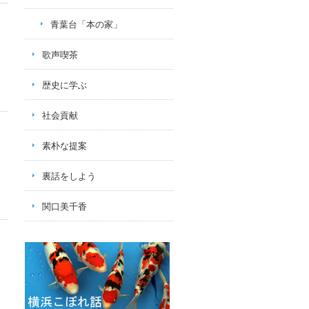
青葉台「本の家」
歌声喫茶
歴史に学ぶ
社会貢献
素朴な提案
裏話をしよう
関口美千香