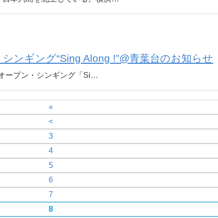
シンギング“Sing Along !”@青葉台のお知らせ
オープン・シンギング「Si…
«
<
3
4
5
6
7
8