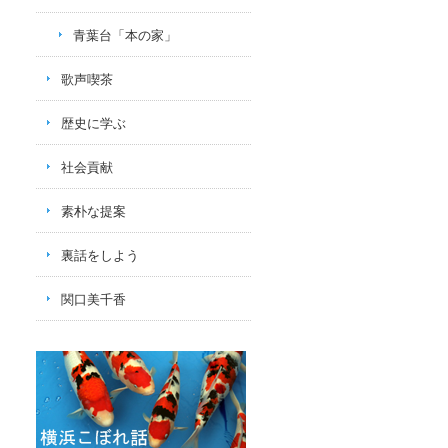
青葉台「本の家」
歌声喫茶
歴史に学ぶ
社会貢献
素朴な提案
裏話をしよう
関口美千香